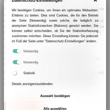
eine abwechslungsreiche Bepflanzung.
Datenschutz-Einstellungen
Mit dem neu entstandenen Sinnesgarten erhalten die Kinder
Wir benötigen Cookies, um Ihnen ein optimales Webseiten-
im Kitaalltag die Möglichkeit, Natur mit allen Sinnen zu
Erlebnis zu bieten. Dies sind Cookies, die für den Betrieb
erleben. Pflanzen sollen für Kinder erfahrbar und begreifbar
der Seite (Notwendig) sowie solche, die lediglich zu
anonymen Statistikzwecken (Matomo) genutzt werden. Sie
sein. Besonders in der Elementarpädagogik spielen sinnliche
können selbst entscheiden, ob Sie der Statistikerfassung
Erfahrungen eine wichtige Rolle und prägen Kinder oft ein
zustimmen möchten. Diese Einstellung können Sie jederzeit
Leben lang.
im Fuß der Seite unter "Datenschutz-Einstellungen" ändern.
Die Kinder können nun fühlen, riechen, anfassen und
Notwendig
schmecken – und natürlich darf auch einmal etwas
abgepflückt und probiert werden. So wird Neugier auf die
Notwendig
Natur geweckt und spielerisch Wissen vermittelt.
Ein herzliches Dankeschön gilt allen Unterstützerinnen und
Statistik
Unterstützern, die dieses Projekt durch ihren Einsatz,
Spenden und Pflanzenspenden möglich gemacht haben.
Details anzeigen/ausblenden
Auswahl bestätigen
ZURÜCK
Alle auswählen