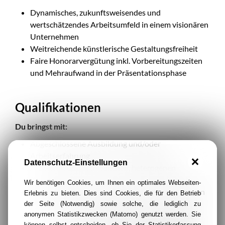
Dynamisches, zukunftsweisendes und
wertschätzendes Arbeitsumfeld in einem visionären
Unternehmen
Weitreichende künstlerische Gestaltungsfreiheit
Faire Honorarvergütung inkl. Vorbereitungszeiten
und Mehraufwand in der Präsentationsphase
Qualifikationen
Du bringst mit:
Abgeschlossene Ausbildung und/oder
Arbeitserfahrung
Datenschutz-Einstellungen
Arbeit mit unterschiedlichen, heterogenen
Zielgruppen
Wir benötigen Cookies, um Ihnen ein optimales Webseiten-
Erfahrungen in der Kooperation mit verschiedenen
Erlebnis zu bieten. Dies sind Cookies, die für den Betrieb
Projektbeteiligten in Schulen
der Seite (Notwendig) sowie solche, die lediglich zu
anonymen Statistikzwecken (Matomo) genutzt werden. Sie
Eine ressourcenorientierte und wertschätzende
können selbst entscheiden, ob Sie der Statistikerfassung