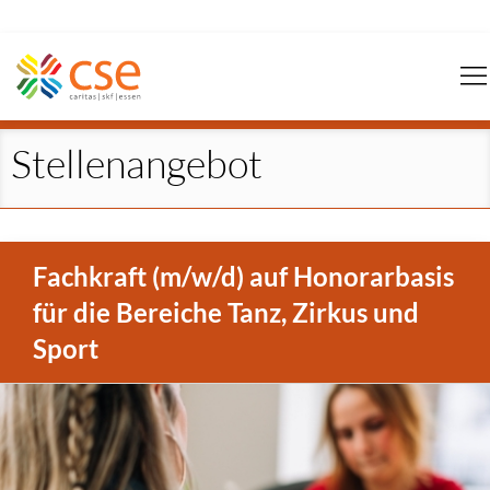
Navigation
überspringen
Stellenangebot
Fachkraft (m/w/d) auf Honorarbasis
für die Bereiche Tanz, Zirkus und
Sport