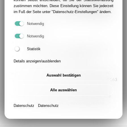
Grundhaltung im Umgang mit jungen Menschen
zustimmen möchten. Diese Einstellung können Sie jederzeit
Kommunikations- und Organisationskompetenz
im Fuß der Seite unter "Datenschutz-Einstellungen" ändern.
Bereitschaft zur Weiterentwicklung der eigenen
Kompetenzen
Notwendig
Eigeninitiative
Kreativität
Notwendig
Belastbarkeit
Zeitliche Flexibilität in der Präsentationsphase
Statistik
Positive / konstruktive Grundhaltung
Details anzeigen/ausblenden
Rückfragen richtest du bitte an:
Caritas-SkF-Essen
Auswahl bestätigen
gGmbH - Eva Quenders - eva.quenders@cse.ruhr - 0163
2759907
Alle auswählen
Deine aussagekräftige Bewerbung sendest du bitte
bevorzugt per E-Mail an:
eva.quenders@cse.ruhr
Datenschutz
Datenschutz