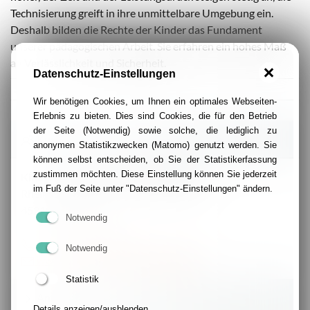
Technisierung greift in ihre unmittelbare Umgebung ein.
Deshalb bilden die Rechte der Kinder das Fundament
unserer pädagogischen Arbeit. Sie erfahren ein hohes Maß
an Verlässlichkeit und Sicherheit.
Datenschutz-Einstellungen
Wir benötigen Cookies, um Ihnen ein optimales Webseiten-
Erlebnis zu bieten. Dies sind Cookies, die für den Betrieb
der Seite (Notwendig) sowie solche, die lediglich zu
Kontakt
anonymen Statistikzwecken (Matomo) genutzt werden. Sie
können selbst entscheiden, ob Sie der Statistikerfassung
zustimmen möchten. Diese Einstellung können Sie jederzeit
Kindertageseinrichtung St. Matthias
im Fuß der Seite unter "Datenschutz-Einstellungen" ändern.
Rheinstraße 156
45219 Essen
Notwendig
02054 / 95 61-40
Notwendig
www.kita-st-matthias-kettwig.de
Statistik
Anfahrt
Details anzeigen/ausblenden