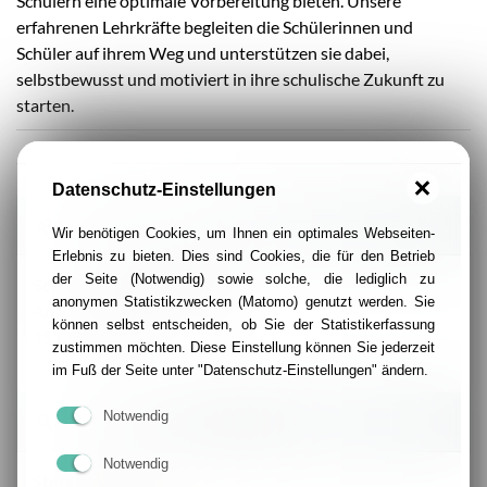
Schülern eine optimale Vorbereitung bieten. Unsere
erfahrenen Lehrkräfte begleiten die Schülerinnen und
Schüler auf ihrem Weg und unterstützen sie dabei,
selbstbewusst und motiviert in ihre schulische Zukunft zu
starten.
Datenschutz-Einstellungen
Kontakt
Wir benötigen Cookies, um Ihnen ein optimales Webseiten-
Erlebnis zu bieten. Dies sind Cookies, die für den Betrieb
der Seite (Notwendig) sowie solche, die lediglich zu
Schulvorbereitungskurse
anonymen Statistikzwecken (Matomo) genutzt werden. Sie
An St. Ignatius 8
können selbst entscheiden, ob Sie der Statistikerfassung
45128 Essen
zustimmen möchten. Diese Einstellung können Sie jederzeit
im Fuß der Seite unter "Datenschutz-Einstellungen" ändern.
Notwendig
Kontakt Ansprechpartner/-in
Notwendig
Stefan Bartels