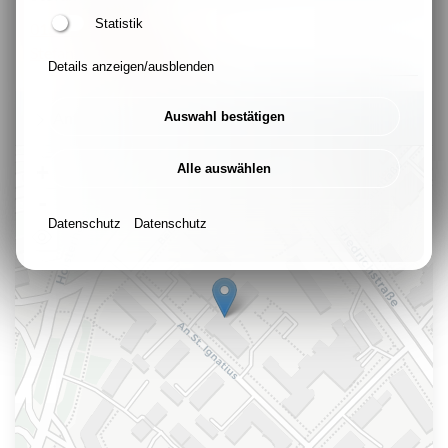
Statistik
0157-31350803
Stefan.Bartels@cse.ruhr
Details anzeigen/ausblenden
Anfahrt
Auswahl bestätigen
+
Alle auswählen
-
Datenschutz
Datenschutz