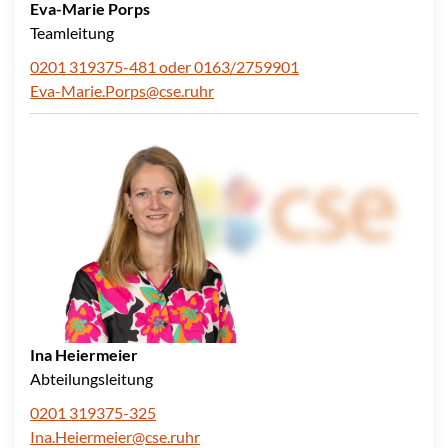
Eva-Marie Porps
Teamleitung
0201 319375-481 oder 0163/2759901
Eva-Marie.Porps@cse.ruhr
Ina Heiermeier
Abteilungsleitung
0201 319375-325
Ina.Heiermeier@cse.ruhr