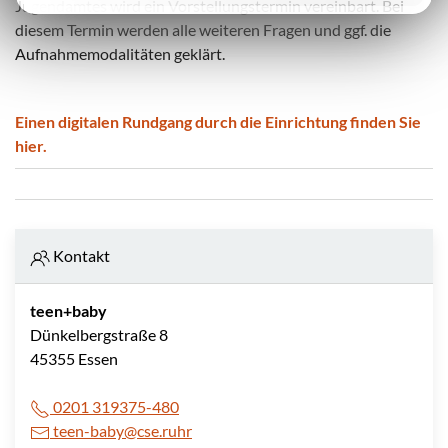
Jugendamtes wird ein Vorstellungstermin vereinbart. Bei
diesem Termin werden alle weiteren Fragen und ggf. die
Aufnahmemodalitäten geklärt.
Einen digitalen Rundgang durch die Einrichtung finden Sie
hier.
Kontakt
teen+baby
Dünkelbergstraße 8
45355 Essen
0201 319375-480
teen-baby@cse.ruhr