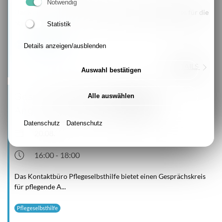
Notwendig
Das Kontaktbüro Pflegeselbsthilfe des Caritasverbandes für die
Stadt Essen e.V...
Statistik
Pflegeselbsthilfe
Details anzeigen/ausblenden
DETAILS
Auswahl bestätigen
Gesprächskreis für pflegende
Alle auswählen
Angehörige in Essen-Kettwig
Datenschutz
Datenschutz
20.08.
16:00 - 18:00
Das Kontaktbüro Pflegeselbsthilfe bietet einen Gesprächskreis
für pflegende A...
Pflegeselbsthilfe