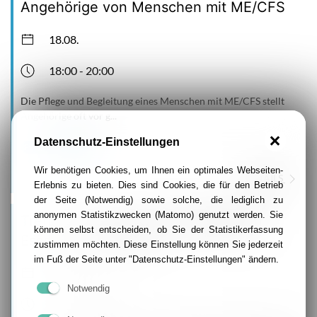
Angehörige von Menschen mit ME/CFS
18.08.
18:00 - 20:00
Die Pflege und Begleitung eines Menschen mit ME/CFS stellt
Angehörige oft vor g...
Datenschutz-Einstellungen
Pflegeselbsthilfe
Wir benötigen Cookies, um Ihnen ein optimales Webseiten-
DETAILS
Erlebnis zu bieten. Dies sind Cookies, die für den Betrieb
der Seite (Notwendig) sowie solche, die lediglich zu
anonymen Statistikzwecken (Matomo) genutzt werden. Sie
Treffen für pflegende Angehörige in
können selbst entscheiden, ob Sie der Statistikerfassung
Essen-Rüttenscheid
zustimmen möchten. Diese Einstellung können Sie jederzeit
im Fuß der Seite unter "Datenschutz-Einstellungen" ändern.
19.08.
Notwendig
17:30 - 19:30